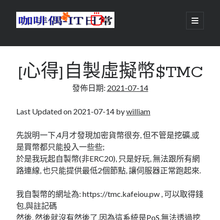
咖
開
啟
主
啡
資
要
選
搜尋
與
訊
單
搜尋
[心得]自製虛擬幣$TMC
偶-
欄
發佈日期:
2021-07-14
IT
日
Last Updated on 2021-07-14 by
william
centos
android
常
backup
先說明一下,4月才發現加密貨幣很夯, 但不管是挖礦,或
database
dns
是買幣都只能投入一些些;
container
於是我玩起自製幣(非ERC20), 只是好玩, 無法跟所有網
docker
esxi
elementaryOS
路連線, 也只能提供最低2個節點, 讓伺服器正常跑起來.
git
firewall
Github
guacamole
我自製幣的網址為: https://tmc.kafeiou.pw , 可以取得錢
java
ldap
包,與註記碼
httpd
javascript
kotlin
然後, 然後就沒有然後了,因為這系統是PoS,無法透過挖