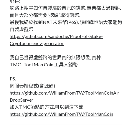
心得:
mindmap
網路上搜尋如何自製屬於自己的錢幣, 無奈都太過複雜,
rclone
而且大部分都需要”挖礦”取得錢幣.
區塊鏈
最後我終於找到NXT未來幣(PoS), 該組織也讓大家能夠
品質管理系統
自製虛擬幣
單車
https://github.com/sandoche/Proof-of-Stake-
技術
Cryptocurrency-generator
書
未分類
我自己覺得虛擬幣的世界真的無限想像, 真棒.
王道
TMC=Tool Man Coin 工具人錢幣
軟體介紹
閑聊
PS.
伺服器端程式(含源碼)
https://github.com/WilliamFromTW/ToolManCoinAir
DropServer
加入TMC節點的方式,可以到這下載
https://github.com/WilliamFromTW/ToolManCoin