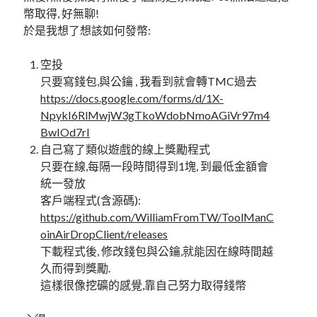
linux
LetsEncrypt
LinuxMint
幣取得, 好無聊!
於是我想了想該如何發幣:
mail
MacOS
lubuntu
mariadb
microsoft
空投
nextcloud
mysql
只要寫錢包,與公鑰 , 我看到就會轉TMC過去
postfix
podman
pve
https://docs.google.com/forms/d/1X-
outlook
NpykI6RlMwjW3gTkoWdobNmoAGiVr97m4
RockyLinux
security
restic
BwIOd7rI
ubuntu
自己寫了類似遊戲的線上獎勵程式
vmware
spam
vm
只要在線,每隔一段時間得到1塊, 到最低金額會
windows
統一發放
vpn
wordpress
客戶端程式(含源碼):
單車
一個人的武林
品質管理系統
https://github.com/WilliamFromTW/ToolManC
oinAirDropClient/releases
下載程式後, 修改錢包與公鑰,就能因在線時間越
久而得到獎勵.
分類
這樣很像挖礦的感覺,靠自己努力取得錢幣
android
github