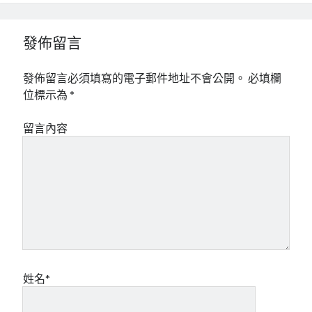
mindmap
rclone
發佈留言
區塊鏈
品質管理系統
發佈留言必須填寫的電子郵件地址不會公開。
必填欄
單車
位標示為
*
技術
書
留言內容
未分類
王道
軟體介紹
閑聊
姓名*