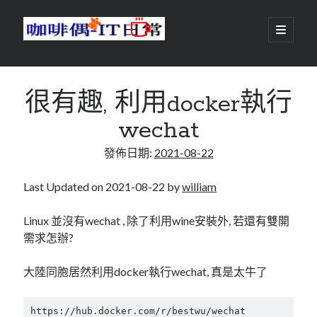
咖
開
啟
主
啡
資
要
選
搜尋
與
訊
單
搜尋
很有趣, 利用docker執行
偶-
欄
wechat
IT
發佈日期:
2021-08-22
日
centos
android
常
backup
Last Updated on 2021-08-22 by
william
database
dns
container
Linux 並沒有wechat , 除了利用wine安裝外, 若還有雙開
docker
需求怎辦?
esxi
elementaryOS
git
firewall
Github
guacamole
大陸同胞居然利用docker執行wechat, 真是太牛了
java
ldap
httpd
javascript
kotlin
https://hub.docker.com/r/bestwu/wechat