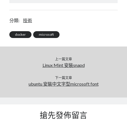
linux
LetsEncrypt
LinuxMint
mail
MacOS
lubuntu
mariadb
分類:
技術
microsoft
nextcloud
mysql
docker
microsoft
postfix
podman
pve
outlook
RockyLinux
security
restic
ubuntu
上一篇文章
vmware
spam
vm
Linux Mint 安裝snapd
windows
vpn
wordpress
下一篇文章
ubuntu 安裝中文字型microsoft font
單車
一個人的武林
品質管理系統
分類
搶先發佈留言
android
github