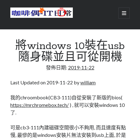
咖
開
啟
主
啡
資
要
選
搜尋
與
訊
單
搜尋
將windows 10裝在usb
偶-
欄
隨身碟並且可從開機
IT
發佈日期:
2019-11-22
日
centos
android
常
backup
Last Updated on 2019-11-22 by
william
database
dns
container
我的chroombook(CB3-111)自從安裝了新版的bios(
docker
https://mrchromebox.tech/
) , 就可以安裝windows 10
esxi
elementaryOS
了.
git
firewall
Github
guacamole
可是cb3-111內建磁碟空間很小不夠用, 而且速度有點
java
ldap
httpd
javascript
kotlin
慢, 最慘的是windows安裝片無法安裝到usb上面, 於是