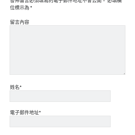
發佈留言必須填寫的電子郵件地址不會公開。
必填欄
mindmap
位標示為
*
rclone
區塊鏈
留言內容
品質管理系統
單車
技術
書
未分類
王道
軟體介紹
閑聊
姓名*
電子郵件地址*