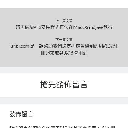
linux
LetsEncrypt
LinuxMint
mail
MacOS
lubuntu
mariadb
上一篇文章
microsoft
nextcloud
暗黑破壞神3安裝程式無法在MacOS mojave執行
mysql
postfix
podman
pve
outlook
下一篇文章
uribl.com 是一款幫助我們設定擋廣告機制的組織,先註
RockyLinux
security
restic
冊起來放著,以後會用到
ubuntu
vmware
spam
vm
windows
vpn
wordpress
搶先發佈留言
單車
一個人的武林
品質管理系統
分類
發佈留言
android
github