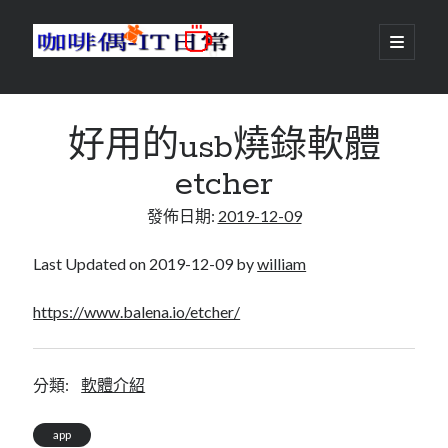
咖
開
啟
主
啡
資
要
選
搜尋
與
訊
單
搜尋
好用的usb燒錄軟體
偶-
欄
etcher
IT
發佈日期:
2019-12-09
日
centos
android
常
backup
Last Updated on 2019-12-09 by
william
database
dns
container
https://www.balena.io/etcher/
docker
esxi
elementaryOS
git
firewall
Github
guacamole
分類:
軟體介紹
java
ldap
httpd
javascript
kotlin
app