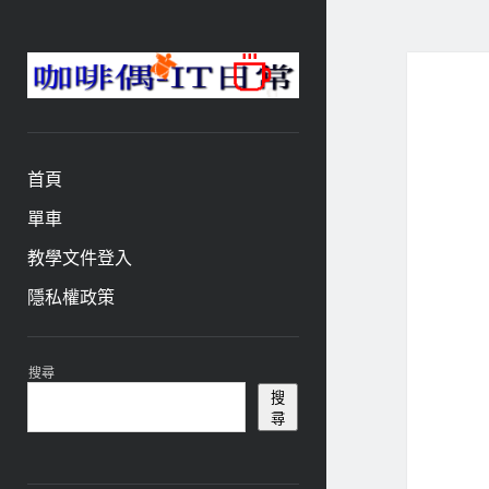
咖
啡
與
偶-
首頁
IT
日
單車
常
教學文件登入
隱私權政策
資
搜尋
訊
搜
尋
欄