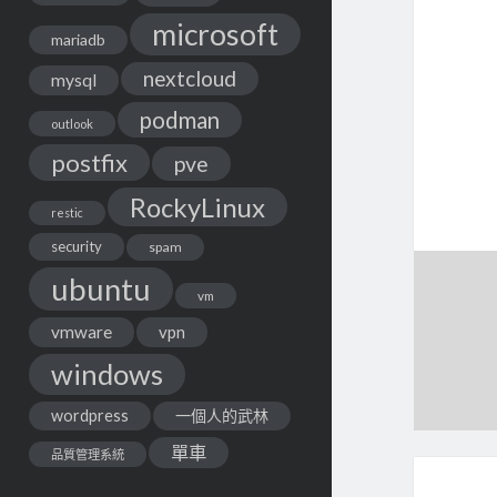
microsoft
mariadb
nextcloud
mysql
podman
outlook
postfix
pve
RockyLinux
restic
security
spam
ubuntu
vm
vmware
vpn
windows
wordpress
一個人的武林
單車
品質管理系統