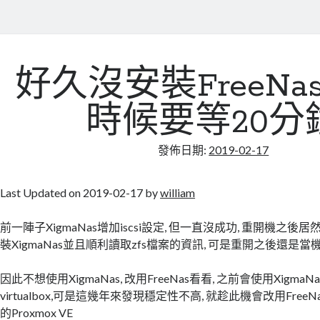
好久沒安裝FreeNas
時候要等20分
發佈日期:
2019-02-17
Last Updated on 2019-02-17 by
william
前一陣子XigmaNas增加iscsi設定, 但一直沒成功, 重開機之後
裝XigmaNas並且順利讀取zfs檔案的資訊, 可是重開之後還是當機
因此不想使用XigmaNas, 改用FreeNas看看, 之前會使用Xigma
virtualbox,可是這幾年來發現穩定性不高, 就趁此機會改用Free
的Proxmox VE