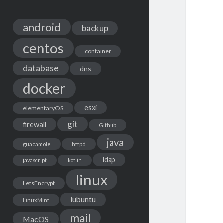
android
backup
centos
container
database
dns
docker
esxi
elementaryOS
git
firewall
Github
java
guacamole
httpd
ldap
javascript
kotlin
linux
LetsEncrypt
lubuntu
LinuxMint
mail
MacOS