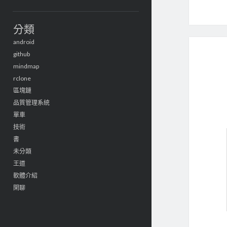
分類
android
github
mindmap
rclone
區塊鏈
品質管理系統
單車
技術
書
未分類
王道
軟體介紹
閑聊