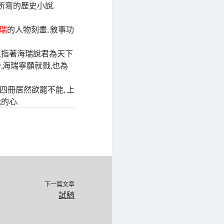
所寫的歷史小說.
瑞
的人物刻畫, 敘事功
有人指著海瑞說君為天下
帝,海瑞寧願就戮,也為
四冊居然欲罷不能, 上
的心.
下一篇文章
試騎