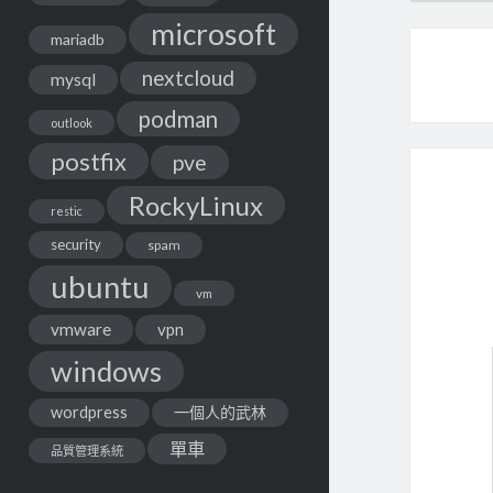
microsoft
mariadb
nextcloud
mysql
podman
outlook
postfix
pve
RockyLinux
restic
security
spam
ubuntu
vm
vmware
vpn
windows
wordpress
一個人的武林
單車
品質管理系統