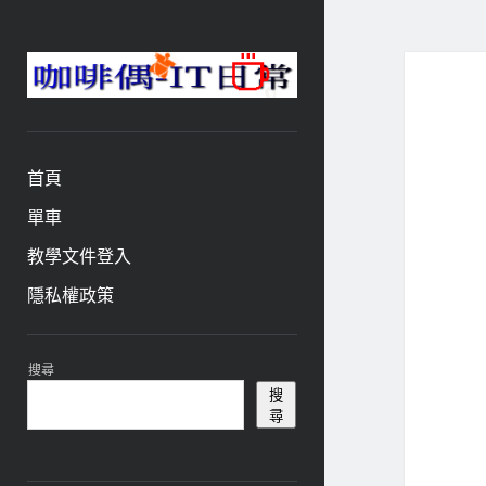
咖
啡
與
偶-
首頁
IT
日
單車
常
教學文件登入
隱私權政策
資
搜尋
訊
搜
尋
欄