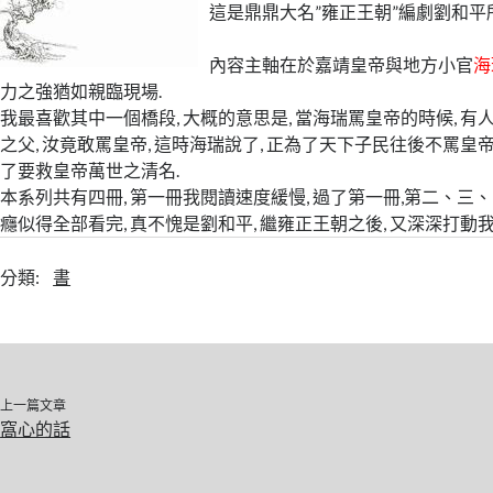
這是鼎鼎大名”雍正王朝”編劇劉和平
內容主軸在於嘉靖皇帝與地方小官
海
力之強猶如親臨現場.
我最喜歡其中一個橋段, 大概的意思是, 當海瑞罵皇帝的時候, 
之父, 汝竟敢罵皇帝, 這時海瑞說了, 正為了天下子民往後不罵皇
了要救皇帝萬世之清名.
本系列共有四冊, 第一冊我閱讀速度緩慢, 過了第一冊,第二、三、
癮似得全部看完, 真不愧是劉和平, 繼雍正王朝之後, 又深深打動我
分類:
書
上一篇文章
窩心的話