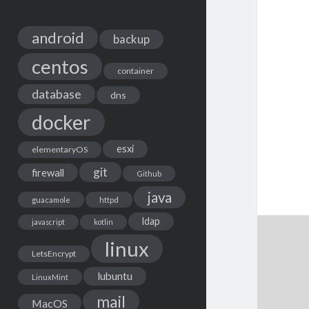
android
backup
centos
container
database
dns
docker
esxi
elementaryOS
git
firewall
Github
java
guacamole
httpd
ldap
javascript
kotlin
linux
LetsEncrypt
lubuntu
LinuxMint
mail
MacOS