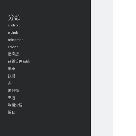
分類
android
github
mindmap
rclone
區塊鏈
品質管理系統
單車
技術
書
未分類
王道
軟體介紹
閑聊