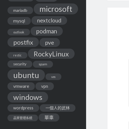
microsoft
mariadb
nextcloud
mysql
podman
outlook
postfix
pve
RockyLinux
restic
security
spam
ubuntu
vm
vmware
vpn
windows
wordpress
一個人的武林
單車
品質管理系統