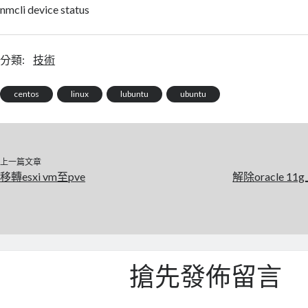
nmcli device status
分類:
技術
centos
linux
lubuntu
ubuntu
上一篇文章
移轉esxi vm至pve
解除oracle 1
搶先發佈留言