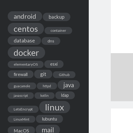
android
backup
centos
container
database
dns
docker
esxi
elementaryOS
git
firewall
Github
java
guacamole
httpd
ldap
javascript
kotlin
linux
LetsEncrypt
lubuntu
LinuxMint
mail
MacOS