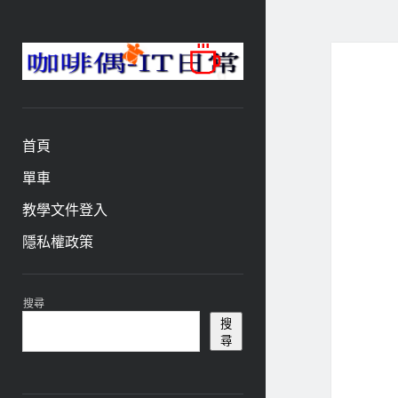
咖
啡
與
偶-
首頁
IT
日
單車
常
教學文件登入
隱私權政策
資
搜尋
訊
搜
尋
欄