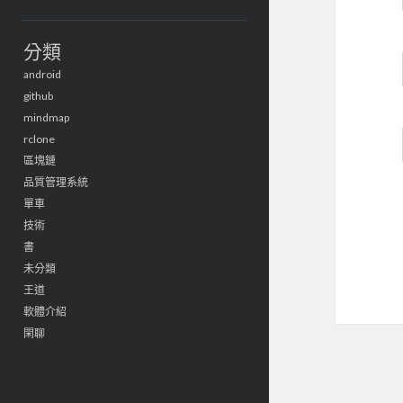
分類
android
github
mindmap
rclone
區塊鏈
品質管理系統
單車
技術
書
未分類
王道
軟體介紹
閑聊