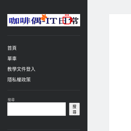
咖
啡
與
偶-
首頁
IT
日
單車
常
教學文件登入
隱私權政策
資
搜尋
訊
搜
尋
欄