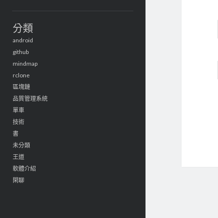
分類
android
github
mindmap
rclone
區塊鏈
品質管理系統
單車
技術
書
未分類
王道
軟體介紹
閑聊