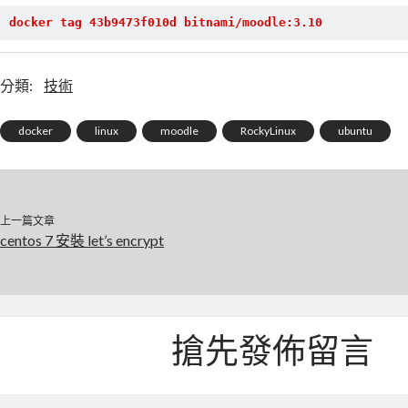
docker tag 43b9473f010d bitnami/moodle:3.10
分類:
技術
docker
linux
moodle
RockyLinux
ubuntu
上一篇文章
centos 7 安裝 let’s encrypt
搶先發佈留言