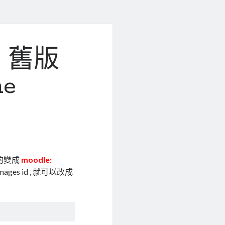
s, 舊版
ne
版的變成
moodle:
s id , 就可以改成