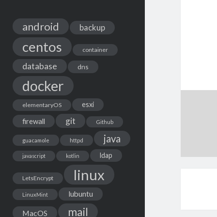
android
backup
centos
container
database
dns
docker
esxi
elementaryOS
git
firewall
Github
java
guacamole
httpd
ldap
javascript
kotlin
linux
LetsEncrypt
lubuntu
LinuxMint
mail
MacOS