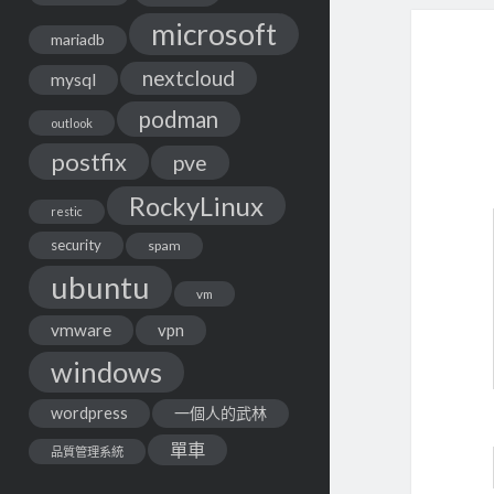
microsoft
mariadb
nextcloud
mysql
podman
outlook
postfix
pve
RockyLinux
restic
security
spam
ubuntu
vm
vmware
vpn
windows
wordpress
一個人的武林
單車
品質管理系統