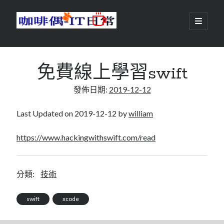
咖
開
啟
主
啡
資
要
選
搜尋
與
訊
單
搜尋
免費線上學習swift
偶-
欄
發佈日期:
2019-12-12
IT
日
Last Updated on 2019-12-12 by
william
centos
android
常
backup
https://www.hackingwithswift.com/read
database
dns
container
docker
esxi
elementaryOS
分類:
技術
git
firewall
Github
guacamole
swift
xcode
java
ldap
httpd
javascript
kotlin