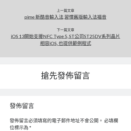
linux
LetsEncrypt
LinuxMint
上一篇文章
mail
MacOS
lubuntu
mariadb
pime 新酷音輸入法,習慣舊版輸入法福音
microsoft
nextcloud
mysql
下一篇文章
iOS 13開始支援NFC Type 5, ST公司ST25DV系列晶片
postfix
podman
pve
outlook
相容iOS, 也提供範例程式
RockyLinux
security
restic
ubuntu
vmware
spam
vm
windows
搶先發佈留言
vpn
wordpress
單車
一個人的武林
品質管理系統
發佈留言
分類
發佈留言必須填寫的電子郵件地址不會公開。
必填欄
android
位標示為
*
github