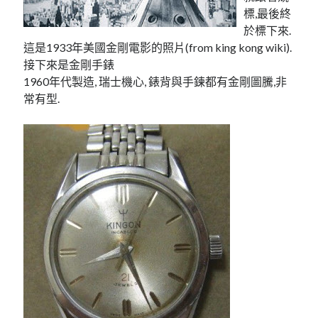
linux
LetsEncrypt
LinuxMint
標,最後終
於標下來.
mail
MacOS
lubuntu
mariadb
這是1933年美國金剛電影的照片(from king kong wiki).
microsoft
接下來是金剛手錶
nextcloud
mysql
1960年代製造, 瑞士機心, 錶背與手鍊都有金剛圖騰,非
postfix
podman
pve
常有型.
outlook
RockyLinux
security
restic
ubuntu
vmware
spam
vm
windows
vpn
wordpress
單車
一個人的武林
品質管理系統
分類
android
github