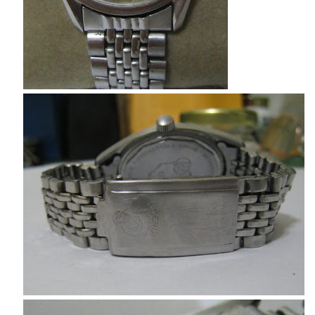
mindmap
rclone
區塊鏈
品質管理系統
單車
技術
書
未分類
王道
軟體介紹
閑聊