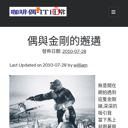
咖
開
啟
主
啡
資
要
選
搜尋
與
訊
單
搜尋
偶與金剛的邂遘
偶-
欄
發佈日期:
2010-07-28
IT
日
Last Updated on 2010-07-28 by
william
centos
android
常
backup
database
dns
container
無意間在
網拍遇到
docker
esxi
elementaryOS
這隻金剛
錶,深深的
git
firewall
Github
guacamole
吸引我
java
ldap
httpd
javascript
kotlin
當下馬上
就跟著競