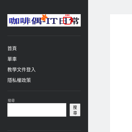
咖
啡
與
偶-
首頁
IT
日
單車
常
教學文件登入
隱私權政策
資
搜尋
訊
搜
尋
欄