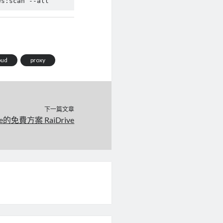
es:scan --all
oud
proxy
下一篇文章
e的免費方案 RaiDrive