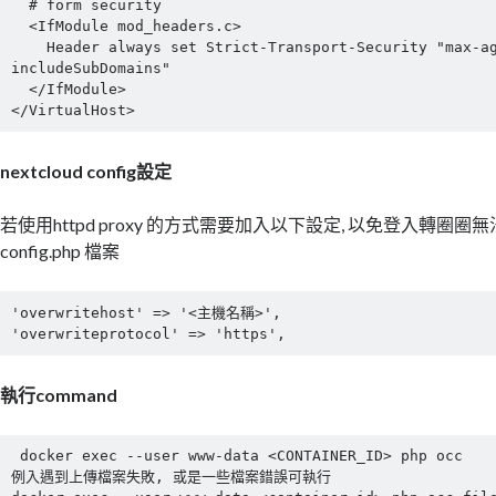
  # form security

  <IfModule mod_headers.c>

    Header always set Strict-Transport-Security "max-age=15552000; 
includeSubDomains"

  </IfModule>

</VirtualHost>
nextcloud config設定
若使用httpd proxy 的方式需要加入以下設定, 以免登入轉圈圈
config.php 檔案
'overwritehost' => '<主機名稱>',

'overwriteprotocol' => 'https',
執行command
 docker exec --user www-data <CONTAINER_ID> php occ

例入遇到上傳檔案失敗, 或是一些檔案錯誤可執行
