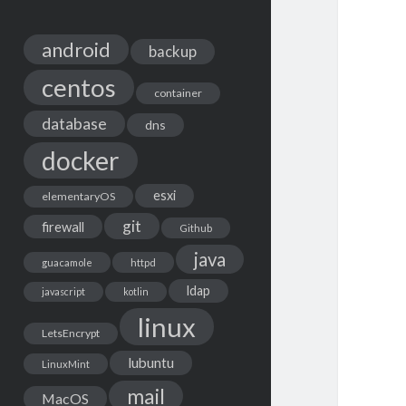
android
backup
centos
container
database
dns
docker
esxi
elementaryOS
git
firewall
Github
java
guacamole
httpd
ldap
javascript
kotlin
linux
LetsEncrypt
lubuntu
LinuxMint
mail
MacOS