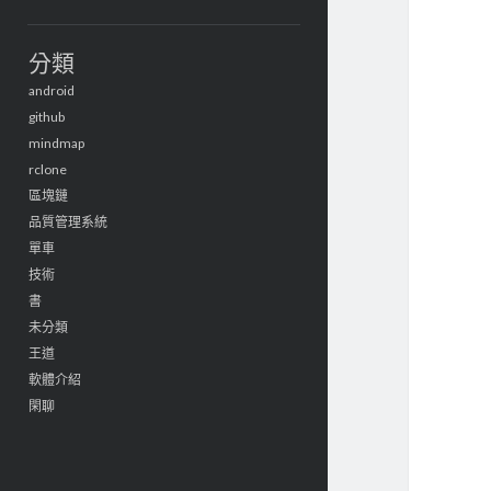
分類
android
github
mindmap
rclone
區塊鏈
品質管理系統
單車
技術
書
未分類
王道
軟體介紹
閑聊