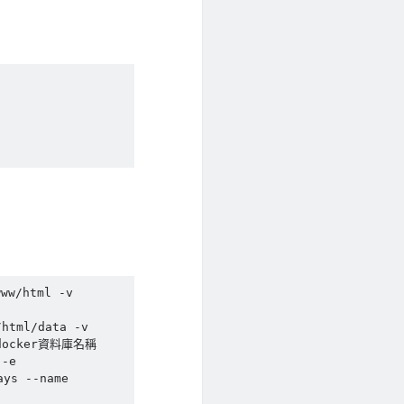
w/html -v 
html/data -v 
 <docker資料庫名稱
-e 
ys --name 