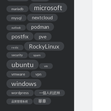
microsoft
mariadb
nextcloud
mysql
podman
outlook
postfix
pve
RockyLinux
restic
security
spam
ubuntu
vm
vmware
vpn
windows
wordpress
一個人的武林
單車
品質管理系統