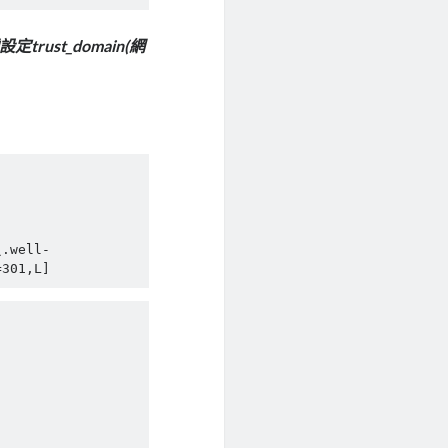
設定trust_domain(網
\.well-
=301,L] 