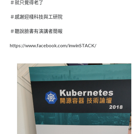
linux
＃就只覺得老了
LetsEncrypt
LinuxMint
mail
MacOS
lubuntu
mariadb
＃感謝迎棧科技與工研院
microsoft
nextcloud
mysql
＃聽說臉書有演講者簡報
postfix
podman
pve
outlook
https://www.facebook.com/inwinSTACK/
RockyLinux
security
restic
ubuntu
vmware
spam
vm
windows
vpn
wordpress
單車
一個人的武林
品質管理系統
分類
android
github