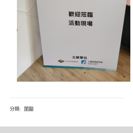
mindmap
rclone
區塊鏈
品質管理系統
單車
技術
書
未分類
王道
軟體介紹
閑聊
分類:
閑聊