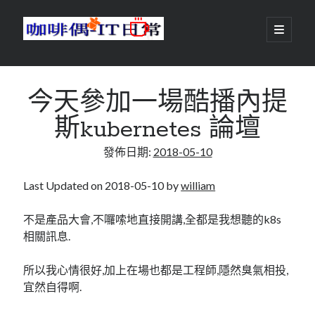
咖
開
啟
主
啡
資
要
選
搜尋
與
訊
單
搜尋
今天參加一場酷播內提
偶-
欄
斯kubernetes 論壇
IT
發佈日期:
2018-05-10
日
centos
android
常
backup
Last Updated on 2018-05-10 by
william
database
dns
container
不是產品大會,不囉嗦地直接開講,全都是我想聽的k8s
docker
相關訊息.
esxi
elementaryOS
git
firewall
Github
guacamole
所以我心情很好,加上在場也都是工程師,隱然臭氣相投,
宜然自得啊.
java
ldap
httpd
javascript
kotlin