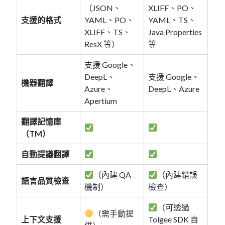
（JSON、
XLIFF、PO、
mindmap
支援的格式
YAML、PO、
YAML、TS、
rclone
XLIFF、TS、
Java Properties
區塊鏈
ResX 等）
等
品質管理系統
單車
支援 Google、
技術
DeepL、
支援 Google、
機器翻譯
書
Azure、
DeepL、Azure
未分類
Apertium
王道
軟體介紹
翻譯記憶庫
閑聊
（TM）
自動提議翻譯
（內建 QA
（內建錯誤
語言品質檢查
機制）
檢查）
（可透過
（需手動提
上下文支援
Tolgee SDK 自