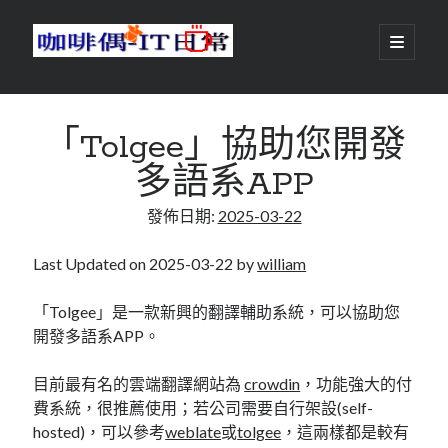
咖
開
啟
主
啡
資
要
選
搜尋
與
訊
單
搜尋
「Tolgee」協助您開發
偶-
欄
多語系APP
IT
發佈日期:
2025-03-22
日
centos
android
常
backup
Last Updated on 2025-03-22 by
william
database
dns
container
「Tolgee」是一款新興的翻譯輔助系統，可以協助您
docker
開發多語系APP。
esxi
elementaryOS
git
firewall
Github
guacamole
目前最有名的雲端翻譯網站為
crowdin
，功能強大的付
費系統，很推薦使用；若公司需要自行架設(self-
java
ldap
httpd
javascript
kotlin
hosted)，可以參考
weblate
或
tolgee
，這兩樣都是較有