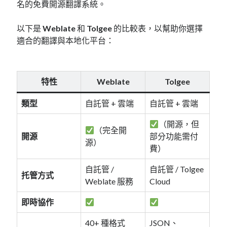
linux
名的免費開源翻譯系統。
LetsEncrypt
LinuxMint
mail
MacOS
lubuntu
mariadb
以下是
Weblate
和
Tolgee
的比較表，以幫助你選擇
適合的翻譯與本地化平台：
microsoft
nextcloud
mysql
postfix
podman
pve
outlook
特性
Weblate
Tolgee
RockyLinux
security
restic
類型
自託管 + 雲端
自託管 + 雲端
ubuntu
vmware
spam
vm
（開源，但
windows
（完全開
vpn
wordpress
開源
部分功能需付
源）
費）
單車
一個人的武林
品質管理系統
自託管 /
自託管 / Tolgee
托管方式
Weblate 服務
Cloud
分類
即時協作
android
40+ 種格式
JSON、
github