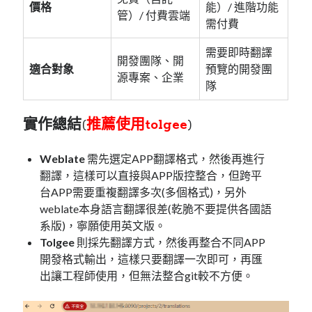
價格
能）/ 進階功能
管）/ 付費雲端
需付費
需要即時翻譯
開發團隊、開
適合對象
預覽的開發團
源專案、企業
隊
實作總結
(
推薦使用tolgee
)
Weblate
需先選定APP翻譯格式，然後再進行
翻譯，這樣可以直接與APP版控整合，但跨平
台APP需要重複翻譯多次(多個格式)，另外
weblate本身語言翻譯很差(乾脆不要提供各國語
系版)，寧願使用英文版。
Tolgee
則採先翻譯方式，然後再整合不同APP
開發格式輸出，這樣只要翻譯一次即可，再匯
出讓工程師使用，但無法整合git較不方便。