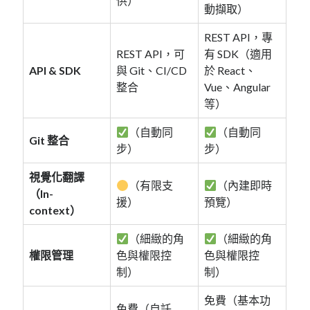
供）
動擷取）
REST API，專
REST API，可
有 SDK（適用
API & SDK
與 Git、CI/CD
於 React、
整合
Vue、Angular
等）
（自動同
（自動同
Git 整合
步）
步）
視覺化翻譯
（有限支
（內建即時
（In-
援）
預覽）
context）
（細緻的角
（細緻的角
權限管理
色與權限控
色與權限控
制）
制）
免費（基本功
免費（自託