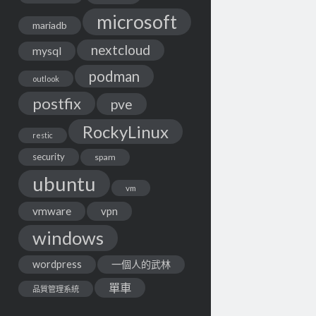
microsoft
mariadb
nextcloud
mysql
podman
outlook
postfix
pve
RockyLinux
restic
security
spam
ubuntu
vm
vmware
vpn
windows
wordpress
一個人的武林
單車
品質管理系統