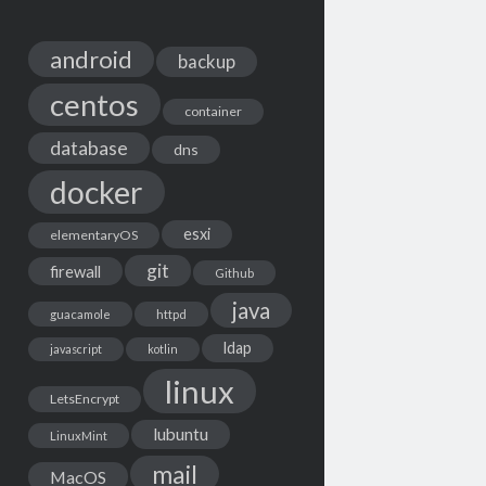
android
backup
centos
container
database
dns
docker
esxi
elementaryOS
git
firewall
Github
java
guacamole
httpd
ldap
javascript
kotlin
linux
LetsEncrypt
lubuntu
LinuxMint
mail
MacOS