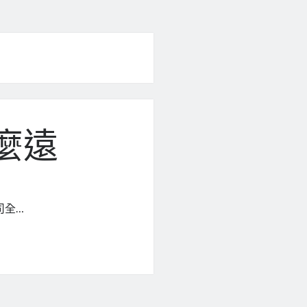
這麼遠
司全…