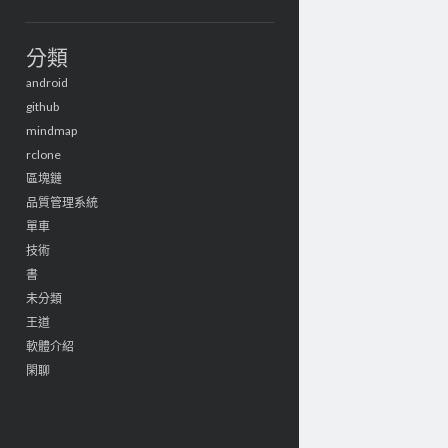
分類
android
github
mindmap
rclone
區塊鏈
品質管理系統
單車
技術
書
未分類
王道
軟體介紹
閑聊