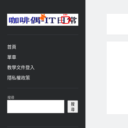
咖
啡
與
偶-
首頁
IT
日
單車
常
教學文件登入
隱私權政策
資
搜尋
訊
搜
尋
欄