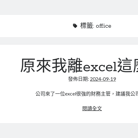
標籤:
office
原來我離excel
發佈日期:
2024-09-19
公司來了一位excel很強的財務主管，建議我公
原
閱讀全文
來
我
離
excel