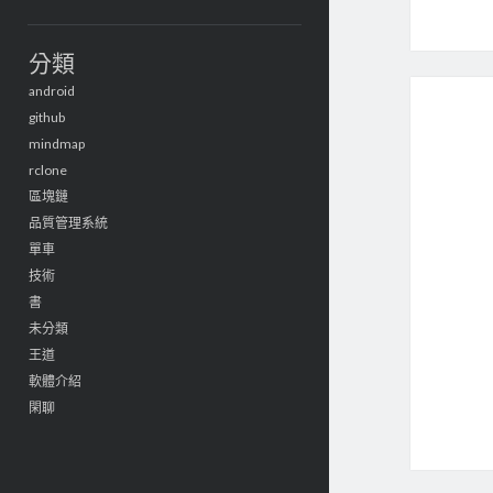
分類
android
github
mindmap
rclone
區塊鏈
品質管理系統
單車
技術
書
未分類
王道
軟體介紹
閑聊