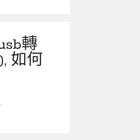
usb轉
4), 如何
…