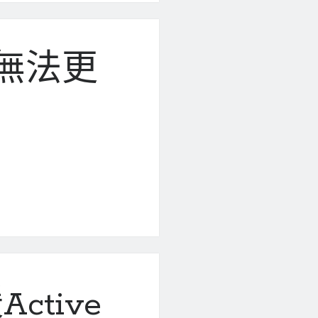
4) 無法更
ctive