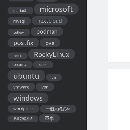
microsoft
mariadb
nextcloud
mysql
podman
outlook
postfix
pve
RockyLinux
restic
security
spam
ubuntu
vm
vmware
vpn
windows
wordpress
一個人的武林
單車
品質管理系統