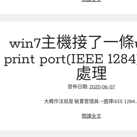
安
裝
windows
注
意
win7主機接了一條
事
項
print port(IEEE 128
處理
發佈日期:
2020-06-07
大概作法就是 裝置管理員->選擇IEEE 1284
win7
閱讀全文
主
機