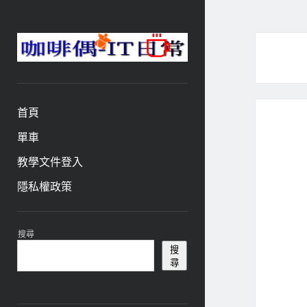
咖
啡
與
偶-
首頁
IT
日
單車
常
教學文件登入
隱私權政策
資
搜尋
訊
搜
尋
欄