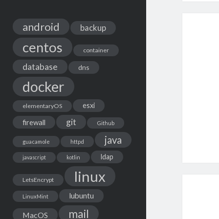
android
backup
centos
container
database
dns
docker
esxi
elementaryOS
git
firewall
Github
java
guacamole
httpd
ldap
javascript
kotlin
linux
LetsEncrypt
lubuntu
LinuxMint
mail
MacOS