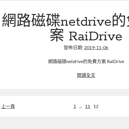
接
了
一
網路磁碟netdrive
條
usb
案 RaiDrive
轉
print
發佈日期:
2019-11-06
port(IEEE
1284),
網路磁碟netdrive的免費方案 RaiDrive
如
何
網
閱讀全文
處
路
理
磁
碟
netdrive
文
上一頁
1
...
11
12
的
章
免
費
分