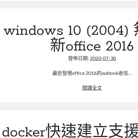
題
了,
解
除
windows 10 (200
outlook
2016
新office 2016
寄
信
發佈日期:
2020-07-30
大
小
最近發現office 2016的outlook收信…
限
制
windows
閱讀全文
10
(2004)
無
法
更
docker快速建立支援A
新