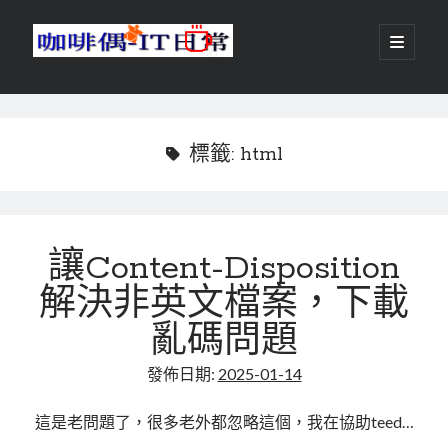
咖
開
啟
主
啡
資
要
選
搜尋
與
訊
單
搜尋
偶-
欄
標籤:
html
IT
日
centos
android
常
讓Content-Disposition
backup
database
解決非英文檔案，下載
dns
container
docker
亂碼問題
esxi
elementaryOS
發佈日期:
2025-01-14
git
firewall
Github
guacamole
java
ldap
httpd
javascript
kotlin
這是老問題了，很多老外都忽略這個，我在協助teed…