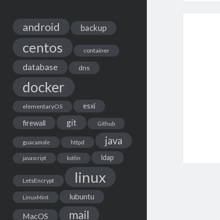
android
backup
centos
container
database
dns
docker
esxi
elementaryOS
git
firewall
Github
java
guacamole
httpd
ldap
javascript
kotlin
linux
LetsEncrypt
lubuntu
LinuxMint
mail
MacOS