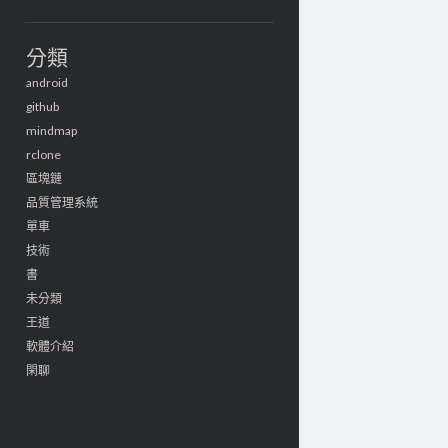
分類
android
github
mindmap
rclone
區塊鏈
品質管理系統
單車
技術
書
未分類
王道
軟體介紹
閑聊