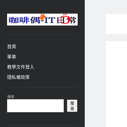
咖
啡
與
偶-
首頁
IT
日
單車
常
教學文件登入
隱私權政策
資
搜尋
訊
搜
尋
欄