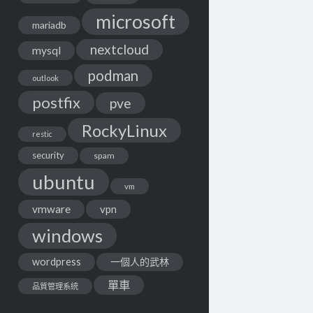
microsoft
mariadb
nextcloud
mysql
podman
outlook
postfix
pve
RockyLinux
restic
security
spam
ubuntu
vm
vmware
vpn
windows
wordpress
一個人的武林
單車
品質管理系統