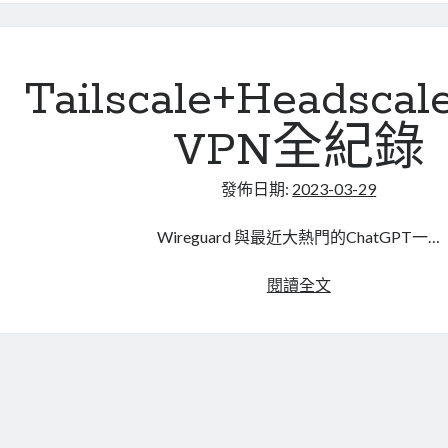
derp(笨
蛋
伺
服
Tailscale+Headsca
器),
讓
VPN全紀錄
tailscale
網
發佈日期:
2023-03-29
路
更
Wireguard 與最近大熱門的ChatGPT一…
安
全
Tailscale+Heads
閱讀全文
順
自
暢
架
VPN
全
紀
錄