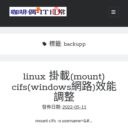
咖
開
啟
主
啡
資
要
選
搜尋
與
訊
單
搜尋
偶-
欄
標籤:
backupp
IT
日
centos
android
常
linux 掛載(mount)
backup
database
cifs(windows網路)效能
dns
container
docker
調整
esxi
elementaryOS
發佈日期:
2022-05-11
git
firewall
Github
guacamole
java
ldap
httpd
javascript
kotlin
mount cifs -o username=&#…