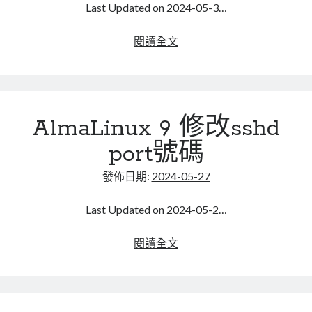
linux
Last Updated on 2024-05-3…
LetsEncrypt
LinuxMint
mail
MacOS
lubuntu
mariadb
GIT
閱讀全文
版
microsoft
nextcloud
mysql
本
postfix
控
podman
pve
outlook
管，
RockyLinux
AlmaLinux 9 修改sshd
Client/Server
security
restic
應
ubuntu
port號碼
vmware
spam
vm
該
要
發佈日期:
2024-05-27
windows
vpn
wordpress
不
分
單車
一個人的武林
Last Updated on 2024-05-2…
品質管理系統
彼
(THRIES)
AlmaLinux
閱讀全文
此
9
(OURS)
修
分類
才
改
android
對
sshd
github