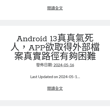
Nextcloud
閱讀全文
又
一
個
坑，
Android 13真真氣死
使
用
人，APP欲取得外部檔
onlyoffice
案真實路徑有夠困難
造
成
發佈日期:
2024-05-16
的
Last Updated on 2024-05-1…
Android
閱讀全文
13
真
真