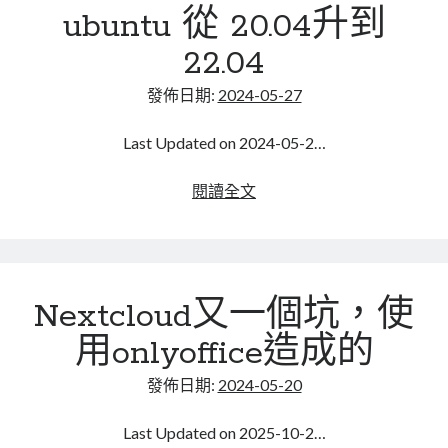
ubuntu 從 20.04升到
port
mindmap
號
rclone
22.04
碼
區塊鏈
發佈日期:
2024-05-27
品質管理系統
單車
Last Updated on 2024-05-2…
技術
書
ubuntu
閱讀全文
未分類
從
王道
20.04
軟體介紹
升
閑聊
到
Nextcloud又一個坑，使
22.04
用onlyoffice造成的
發佈日期:
2024-05-20
Last Updated on 2025-10-2…