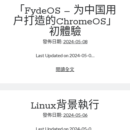
氣
「FydeOS – 为中国用
死
人，
户打造的ChromeOS」
APP
初體驗
欲
取
發佈日期:
2024-05-08
得
外
Last Updated on 2024-05-0…
部
檔
「FydeOS
閱讀全文
案
–
真
为
實
中
路
国
徑
Linux背景執行
用
有
户
夠
發佈日期:
2024-05-06
打
困
造
難
Last Updated on 2024-05-0…