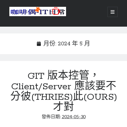
咖
開
啟
主
啡
資
要
選
搜尋
與
訊
單
搜尋
偶-
欄
月份:
2024 年 5 月
IT
日
centos
android
常
GIT 版本控管，
backup
database
Client/Server 應該要不
dns
container
docker
分彼(THRIES)此(OURS)
esxi
elementaryOS
才對
git
firewall
Github
guacamole
java
發佈日期:
2024-05-30
ldap
httpd
javascript
kotlin