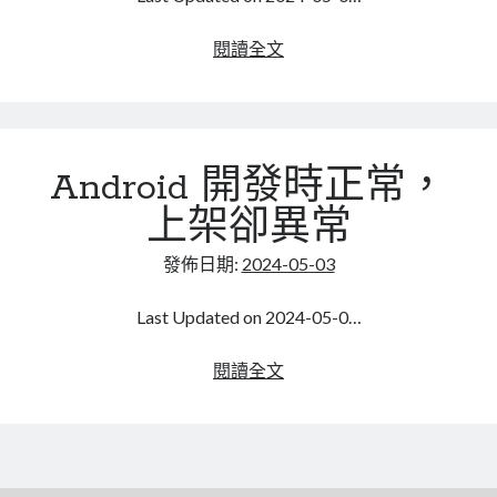
的
ChromeOS」
Linux
閱讀全文
初
背
體
景
驗
執
行
Android 開發時正常，
上架卻異常
發佈日期:
2024-05-03
Last Updated on 2024-05-0…
Android
閱讀全文
開
發
時
正